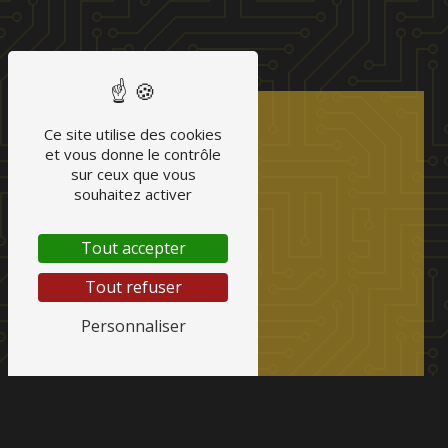
Ce site utilise des cookies
et vous donne le contrôle
sur ceux que vous
souhaitez activer
Tout accepter
Tout refuser
Personnaliser
Nos prestations
Installation
,
entretien
et
dépannage
de
système de chauffage et de climatisation